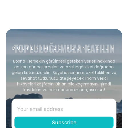
TOPLULUĞUMUZA KATILIN
BÜLTENIMIZE ABONE OLUN
Bosna-Hersek'in görülmesi gereken yerleri hakkında
en son güncellemeleri ve özel içgörüleri doğrudan
gelen kutunuza alın. Seyahat sırlarını, özel teklifleri ve
seyahat tutkunuzu ateşleyecek ilham verici
hikayeleri keşfedin. Bir an bile kaçırmayın–şimdi
kaydolun ve her maceranın parçası olun!