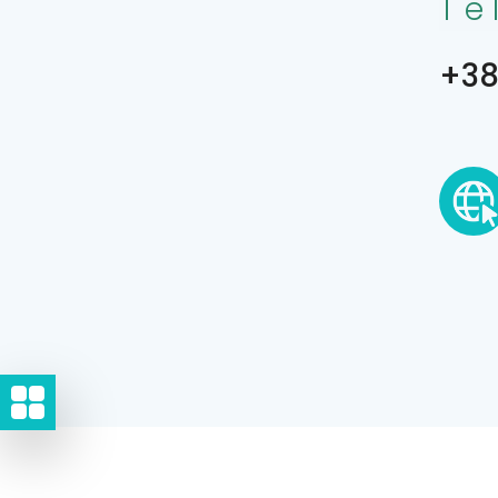
Te
+38