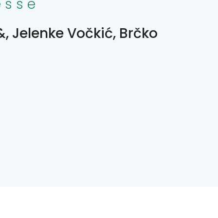
esse
&, Jelenke Vočkić, Brčko