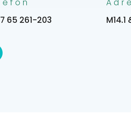
lefon
Adr
7 65 261-203
M14.1 