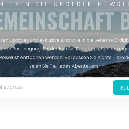
NIEREN SIE UNSEREN NEWSL
EMEINSCHAFT B
sten Updates und exklusive Einblicke in die Sehenswürdig
 Ihren Posteingang. Entdecken Sie Reisetipps, Sonderange
Reiselust entfachen werden. Verpassen Sie nichts – melde
seien Sie Teil jedes Abenteuers!