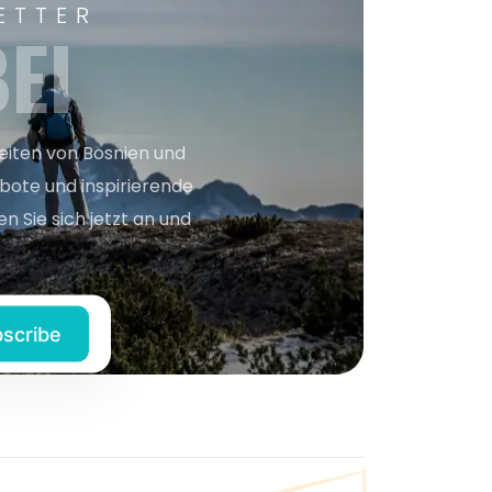
ETTER
EI
keiten von Bosnien und
bote und inspirierende
n Sie sich jetzt an und