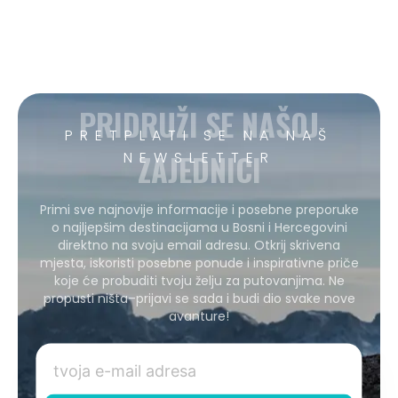
PRIDRUŽI SE NAŠOJ
PRETPLATI SE NA NAŠ
ZAJEDNICI
NEWSLETTER
Primi sve najnovije informacije i posebne preporuke
o najljepšim destinacijama u Bosni i Hercegovini
direktno na svoju email adresu. Otkrij skrivena
mjesta, iskoristi posebne ponude i inspirativne priče
koje će probuditi tvoju želju za putovanjima. Ne
propusti ništa–prijavi se sada i budi dio svake nove
avanture!