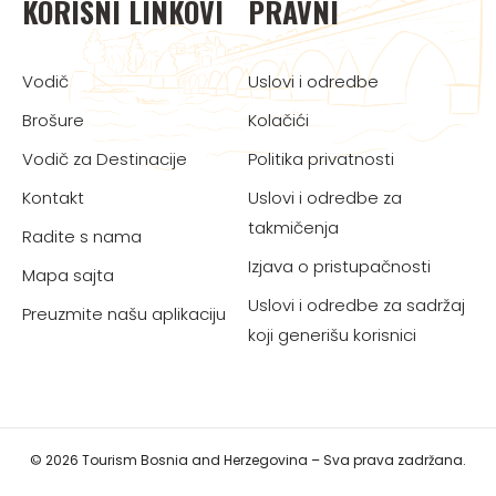
KORISNI LINKOVI
PRAVNI
Vodič
Uslovi i odredbe
Brošure
Kolačići
Vodič za Destinacije
Politika privatnosti
Kontakt
Uslovi i odredbe za
takmičenja
Radite s nama
Izjava o pristupačnosti
Mapa sajta
Uslovi i odredbe za sadržaj
Preuzmite našu aplikaciju
koji generišu korisnici
© 2026 Tourism Bosnia and Herzegovina – Sva prava zadržana.