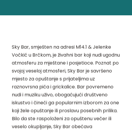
Sky Bar, smješten na adresi M14.1 & Jelenke
Vočkić u Brčkom, je živahni bar koji nudi ugodnu
atmosferu za mještane i posjetioce. Poznat po
svojoj veseloj atmosferi, Sky Bar je savršeno
mjesto za opuštanje s prijateljima uz
raznovrsna pića i grickalice. Bar povremeno
nudi i muziku uživo, obogaćujući društveno
iskustvo i čineći ga popularnim izborom za one
koji žele opuštanje ili proslavu posebnih prilika.
Bilo da ste raspoloženi za opuštenu večer ili
veselo okupljanje, Sky Bar obećava