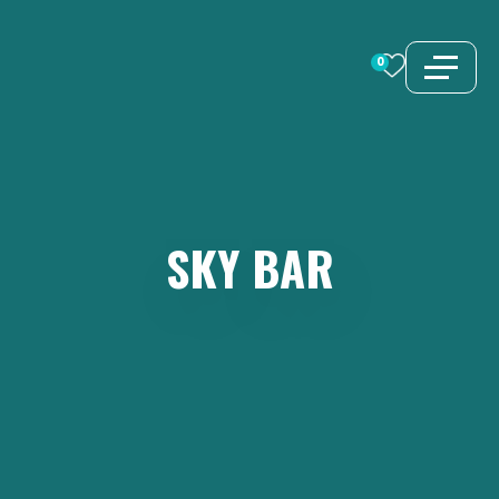
Preskoči
na
0
sadržaj
SKY
BAR