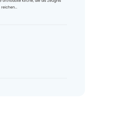
e orthodoxe Kirche, die als Zeugnis
 reichen...