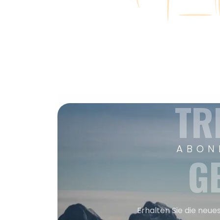
TR
ABON
G
Erhalten Sie die neue