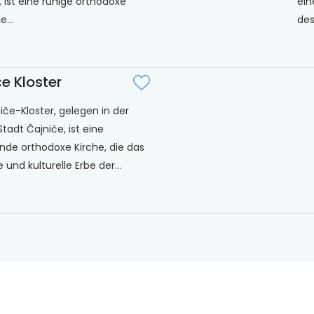
, ist eine ruhige orthodoxe
ein
e...
des
e Kloster
iče-Kloster, gelegen in der
tadt Čajniče, ist eine
de orthodoxe Kirche, die das
le und kulturelle Erbe der...