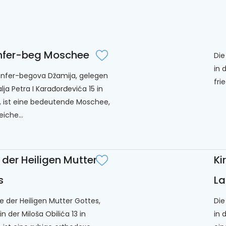
n
fer-beg Moschee
Die
in 
anfer-begova Džamija, gelegen
fri
alja Petra I Karađorđevića 15 in
, ist eine bedeutende Moschee,
eiche...
 der Heiligen Mutter
Ki
s
La
he der Heiligen Mutter Gottes,
Die
n der Miloša Obilića 13 in
in 