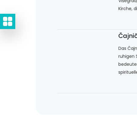
Višegrad
Kirche, di
Čajnič
Das Čajn
ruhigen S
bedeuten
spirituel