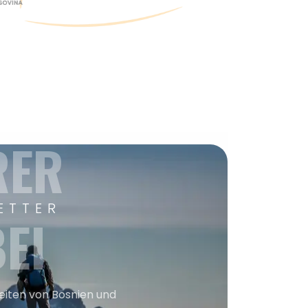
RER
ETTER
EI
keiten von Bosnien und