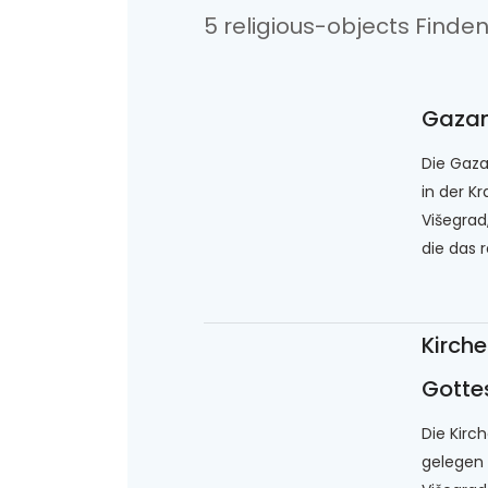
5 religious-objects Finde
Gazan
Die Gaz
in der Kr
Višegrad
die das r
Kirche
Gotte
Die Kirc
gelegen i