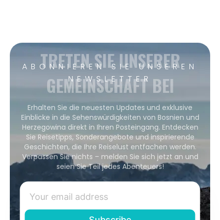
TRETEN SIE UNSERER
ABONNIEREN SIE UNSEREN
GEMEINSCHAFT BEI
NEWSLETTER
Erhalten Sie die neuesten Updates und exklusive
Einblicke in die Sehenswürdigkeiten von Bosnien und
Herzegowina direkt in Ihren Posteingang. Entdecken
Sie Reisetipps, Sonderangebote und inspirierende
Geschichten, die Ihre Reiselust entfachen werden.
Verpassen Sie nichts – melden Sie sich jetzt an und
seien Sie Teil jedes Abenteuers!