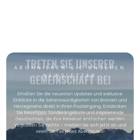
TRETEN SIE UNSERER
ABONNIEREN SIE UNSEREN
GEMEINSCHAFT BEI
NEWSLETTER
Erhalten Sie die neuesten Updates und exklusive
Einblicke in die Sehenswürdigkeiten von Bosnien und
Herzegowina direkt in Ihren Posteingang. Entdecken
Sie Reisetipps, Sonderangebote und inspirierende
Geschichten, die Ihre Reiselust entfachen werden.
Verpassen Sie nichts – melden Sie sich jetzt an und
seien Sie Teil jedes Abenteuers!