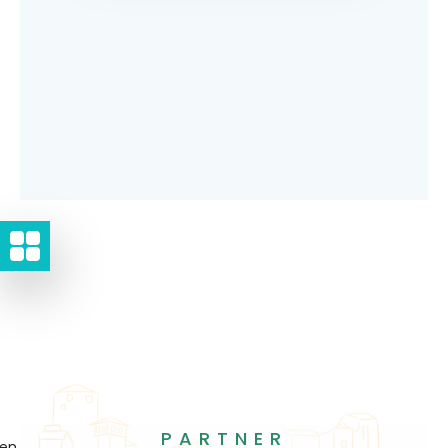
PARTNER
gen