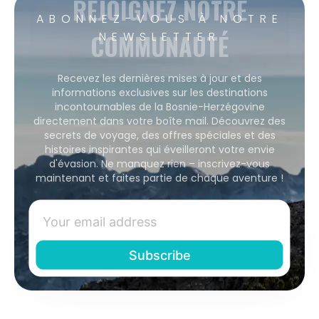
REJOIGNEZ NOTRE
ABONNEZ-VOUS À NOTRE
COMMUNAUTÉ
NEWSLETTER
Recevez les dernières mises à jour et des
informations exclusives sur les destinations
incontournables de la Bosnie-Herzégovine
directement dans votre boîte mail. Découvrez des
secrets de voyage, des offres spéciales et des
histoires inspirantes qui éveilleront votre envie
d'évasion. Ne manquez rien – inscrivez-vous
maintenant et faites partie de chaque aventure !