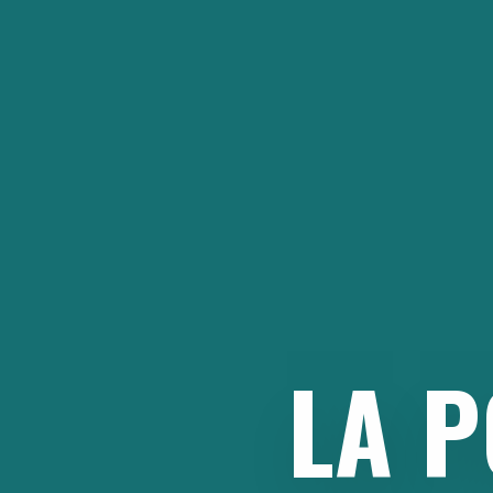
Aller
au
contenu
LA
P