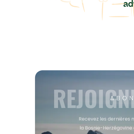
REJOIGN
ABON
Recevez les dernières m
la Bosnie-Herzégovine 