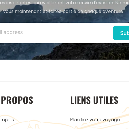
res inspirantes qui éveilleront votre envie d'évasion. Ne m
vous maintenant et faites partie de chaque aventure !
 PROPOS
LIENS UTILES
propos
Planifiez votre voyage