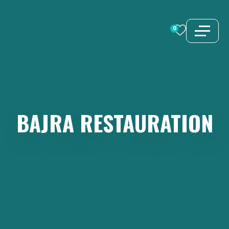
Aller
au
0
contenu
BAJRA
RESTAURATION