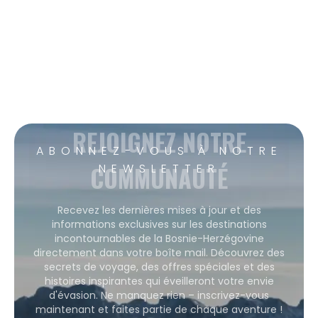
REJOIGNEZ NOTRE
ABONNEZ-VOUS À NOTRE
COMMUNAUTÉ
NEWSLETTER
Recevez les dernières mises à jour et des
informations exclusives sur les destinations
incontournables de la Bosnie-Herzégovine
directement dans votre boîte mail. Découvrez des
secrets de voyage, des offres spéciales et des
histoires inspirantes qui éveilleront votre envie
d'évasion. Ne manquez rien – inscrivez-vous
maintenant et faites partie de chaque aventure !