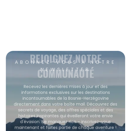
REJOIGNEZ NOTRE
ABONNEZ-VOUS À NOTRE
COMMUNAUTÉ
NEWSLETTER
Recevez les dernières mises à jour et des
informations exclusives sur les destinations
incontournables de la Bosnie-Herzégovine
directement dans votre boîte mail. Découvrez des
secrets de voyage, des offres spéciales et des
histoires inspirantes qui éveilleront votre envie
d'évasion. Ne manquez rien – inscrivez-vous
maintenant et faites partie de chaque aventure !