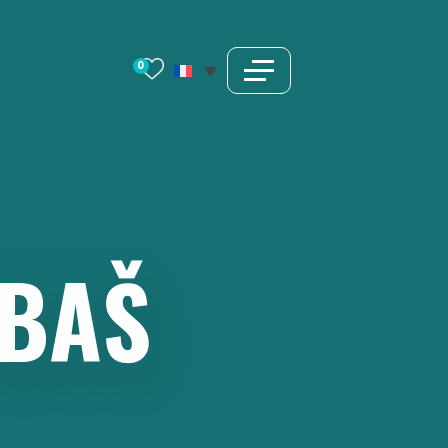
0
BAŠ