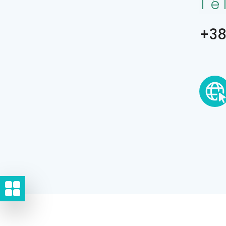
Té
+38