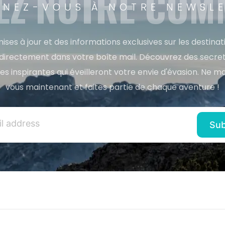
EZ NOTRE CO
NEZ-VOUS À NOTRE NEWSL
ises à jour et des informations exclusives sur les destina
directement dans votre boîte mail. Découvrez des secret
res inspirantes qui éveilleront votre envie d'évasion. Ne m
vous maintenant et faites partie de chaque aventure !