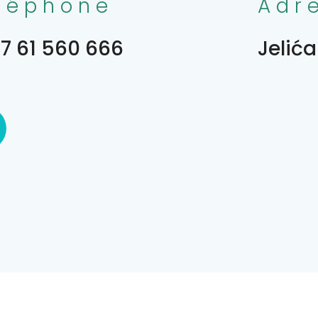
léphone
Adr
7 61 560 666
Jelića