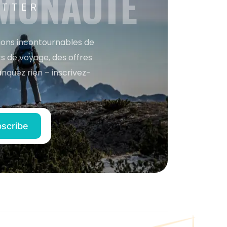
MMUNAUTÉ
ETTER
tions incontournables de
s de voyage, des offres
anquez rien – inscrivez-