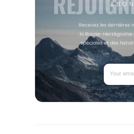
REJOIGN
ABON
Recevez les dernières m
la Bosnie-Herzégovine 
spéciales et des histoi