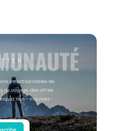
MMUNAUTÉ
ETTER
tions incontournables de
s de voyage, des offres
anquez rien – inscrivez-