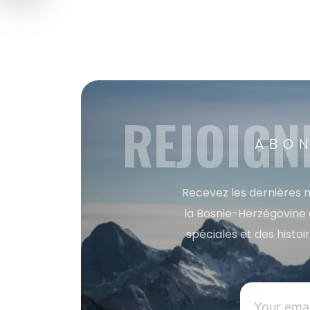
REJOIGN
ABON
Recevez les dernières m
la Bosnie-Herzégovine 
spéciales et des histoi