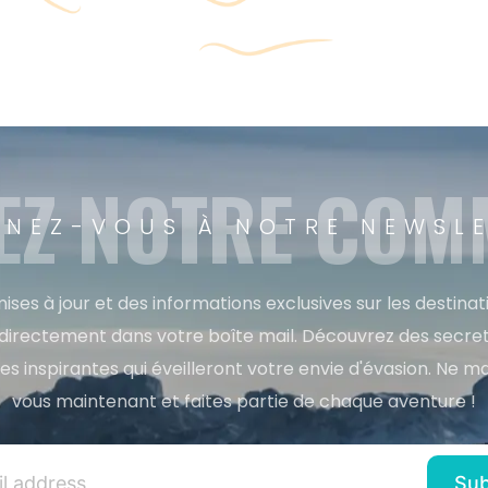
EZ NOTRE CO
NEZ-VOUS À NOTRE NEWSL
ises à jour et des informations exclusives sur les destina
directement dans votre boîte mail. Découvrez des secret
res inspirantes qui éveilleront votre envie d'évasion. Ne m
vous maintenant et faites partie de chaque aventure !