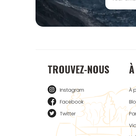
TROUVEZ-NOUS
À
Instagram
À 
Facebook
Bl
Twitter
Pa
Vi