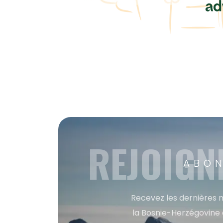
REJOIGN
ABON
Recevez les dernières m
la Bosnie-Herzégovine 