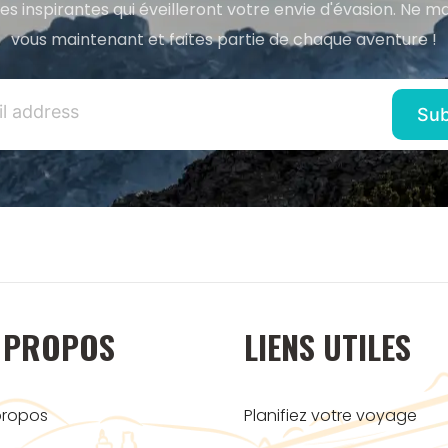
res inspirantes qui éveilleront votre envie d'évasion. Ne m
vous maintenant et faites partie de chaque aventure !
 PROPOS
LIENS UTILES
propos
Planifiez votre voyage