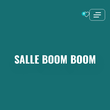
Aller
au
0
contenu
SALLE
BOOM
BOOM