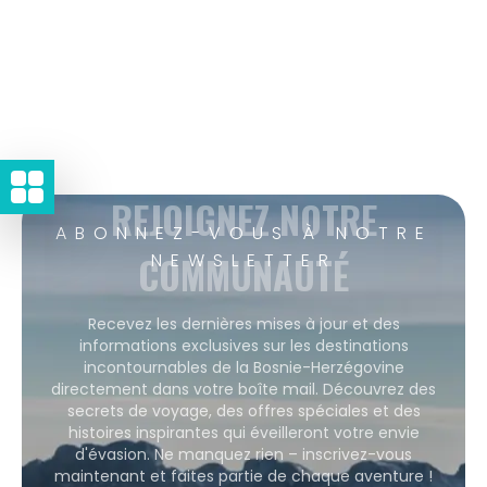
REJOIGNEZ NOTRE
ABONNEZ-VOUS À NOTRE
COMMUNAUTÉ
NEWSLETTER
Recevez les dernières mises à jour et des
informations exclusives sur les destinations
incontournables de la Bosnie-Herzégovine
directement dans votre boîte mail. Découvrez des
secrets de voyage, des offres spéciales et des
histoires inspirantes qui éveilleront votre envie
d'évasion. Ne manquez rien – inscrivez-vous
maintenant et faites partie de chaque aventure !