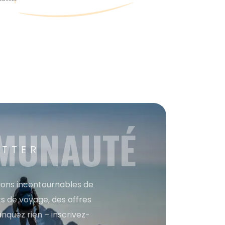
MMUNAUTÉ
ETTER
tions incontournables de
s de voyage, des offres
anquez rien – inscrivez-