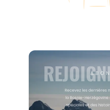
REJOIGN
ABON
Recevez les dernières m
la Bosnie-Herzégovine 
spéciales et des histoi