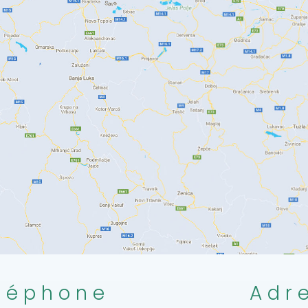
léphone
Adr