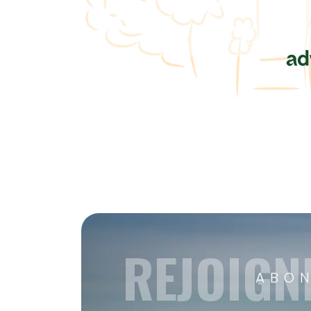
REJOIGN
ABON