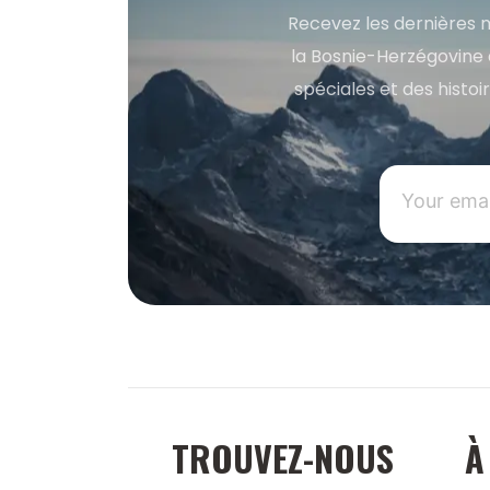
Recevez les dernières m
la Bosnie-Herzégovine 
spéciales et des histoi
TROUVEZ-NOUS
À