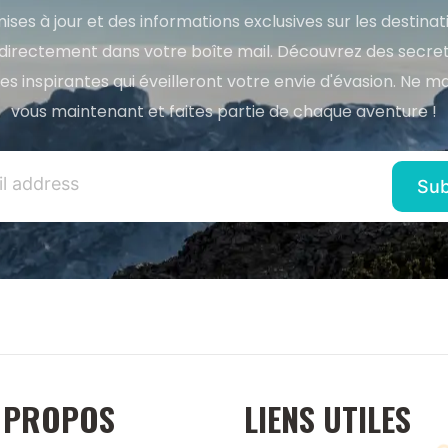
ises à jour et des informations exclusives sur les destina
directement dans votre boîte mail. Découvrez des secret
res inspirantes qui éveilleront votre envie d'évasion. Ne m
vous maintenant et faites partie de chaque aventure !
 PROPOS
LIENS UTILES