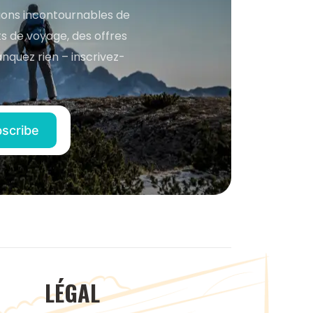
tions incontournables de
s de voyage, des offres
anquez rien – inscrivez-
LÉGAL