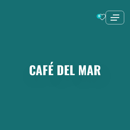
Aller
au
0
contenu
CAFÉ
DEL
MAR