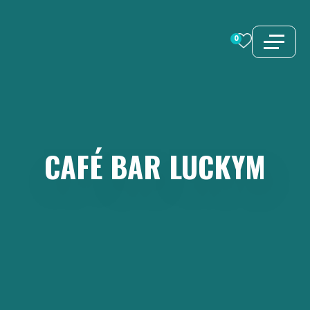
Aller
au
0
contenu
CAFÉ
BAR
LUCKYM