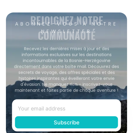
REJOIGNEZ NOTRE
ABONNEZ-VOUS À NOTRE
COMMUNAUTÉ
NEWSLETTER
Recevez les dernières mises à jour et des
informations exclusives sur les destinations
incontournables de la Bosnie-Herzégovine
directement dans votre boîte mail. Découvrez des
secrets de voyage, des offres spéciales et des
histoires inspirantes qui éveilleront votre envie
d'évasion. Ne manquez rien – inscrivez-vous
maintenant et faites partie de chaque aventure !