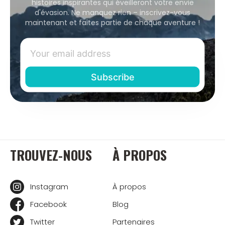
histoires inspirantes qui éveilleront votre envie
d'évasion. Ne manquez rien – inscrivez-vous
maintenant et faites partie de chaque aventure !
TROUVEZ-NOUS
À PROPOS
Instagram
À propos
Facebook
Blog
Twitter
Partenaires