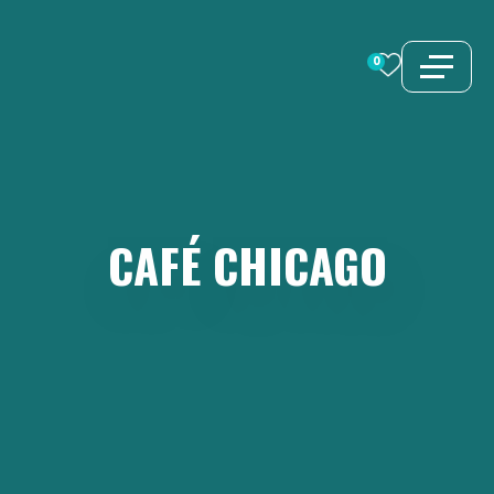
Aller
au
0
contenu
CAFÉ
CHICAGO