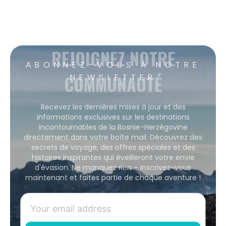
REJOIGNEZ NOTRE
ABONNEZ-VOUS À NOTRE
COMMUNAUTÉ
NEWSLETTER
Recevez les dernières mises à jour et des
informations exclusives sur les destinations
incontournables de la Bosnie-Herzégovine
directement dans votre boîte mail. Découvrez des
secrets de voyage, des offres spéciales et des
histoires inspirantes qui éveilleront votre envie
d'évasion. Ne manquez rien – inscrivez-vous
maintenant et faites partie de chaque aventure !