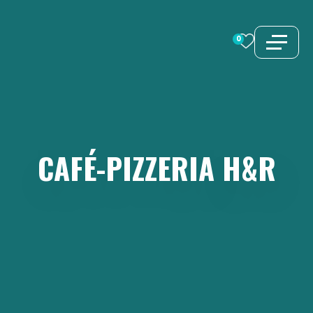
Aller
au
0
contenu
CAFÉ-PIZZERIA
H&R