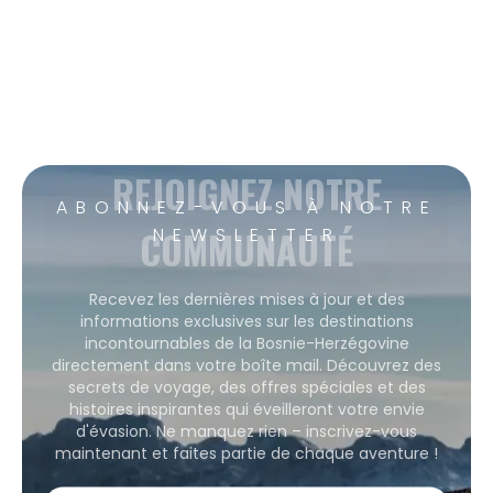
REJOIGNEZ NOTRE
ABONNEZ-VOUS À NOTRE
COMMUNAUTÉ
NEWSLETTER
Recevez les dernières mises à jour et des
informations exclusives sur les destinations
incontournables de la Bosnie-Herzégovine
directement dans votre boîte mail. Découvrez des
secrets de voyage, des offres spéciales et des
histoires inspirantes qui éveilleront votre envie
d'évasion. Ne manquez rien – inscrivez-vous
maintenant et faites partie de chaque aventure !