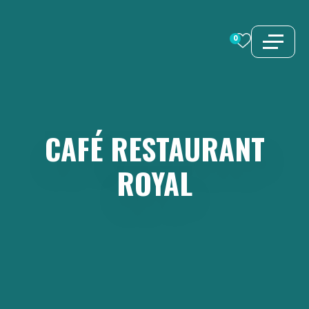
Aller
au
0
contenu
CAFÉ
RESTAURANT
ROYAL