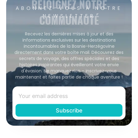
REJOIGNEZ NOTRE
ABONNEZ-VOUS À NOTRE
COMMUNAUTÉ
NEWSLETTER
Recevez les dernières mises à jour et des
informations exclusives sur les destinations
incontournables de la Bosnie-Herzégovine
directement dans votre boîte mail. Découvrez des
secrets de voyage, des offres spéciales et des
histoires inspirantes qui éveilleront votre envie
d'évasion. Ne manquez rien – inscrivez-vous
maintenant et faites partie de chaque aventure !