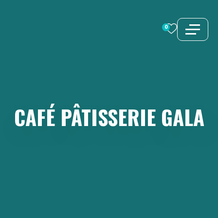
Aller
au
0
contenu
CAFÉ
PÂTISSERIE
GALA