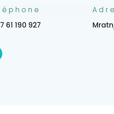
léphone
Adr
7 61 190 927
Mratnj