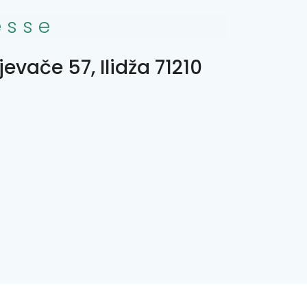
esse
evače 57, Ilidža 71210