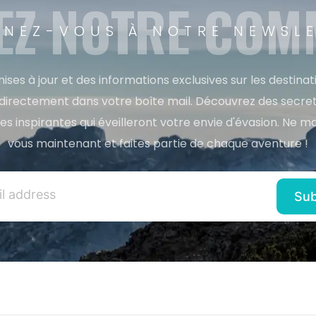
EZ NOTRE CO
NEZ-VOUS À NOTRE NEWSL
ises à jour et des informations exclusives sur les destina
directement dans votre boîte mail. Découvrez des secret
res inspirantes qui éveilleront votre envie d'évasion. Ne m
vous maintenant et faites partie de chaque aventure !