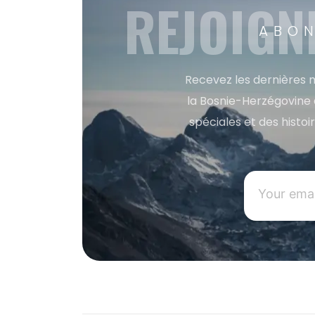
REJOIGN
ABON
Recevez les dernières m
la Bosnie-Herzégovine 
spéciales et des histoi