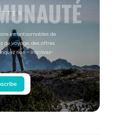
MMUNAUTÉ
ETTER
tions incontournables de
s de voyage, des offres
anquez rien – inscrivez-