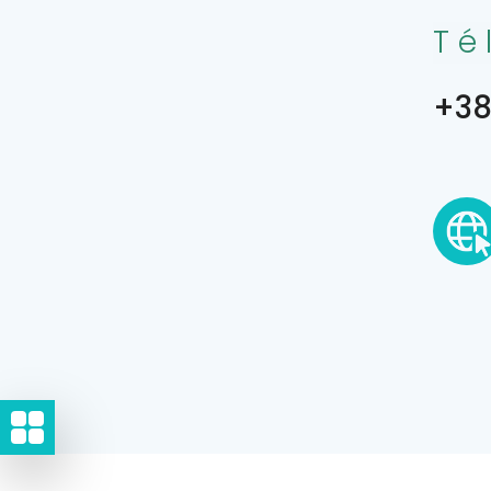
Té
+38