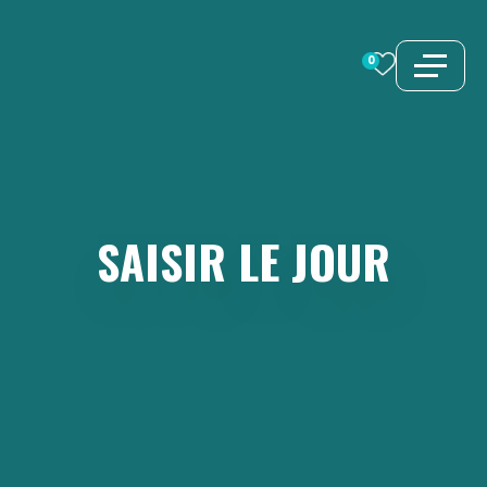
Aller
au
0
contenu
SAISIR
LE
JOUR