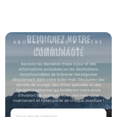
REJOIGNEZ NOTRE
ABONNEZ-VOUS À NOTRE
COMMUNAUTÉ
NEWSLETTER
Recevez les dernières mises à jour et des
informations exclusives sur les destinations
incontournables de la Bosnie-Herzégovine
directement dans votre boîte mail. Découvrez des
secrets de voyage, des offres spéciales et des
histoires inspirantes qui éveilleront votre envie
d'évasion. Ne manquez rien – inscrivez-vous
maintenant et faites partie de chaque aventure !