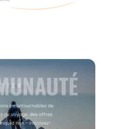
MMUNAUTÉ
ETTER
tions incontournables de
s de voyage, des offres
anquez rien – inscrivez-