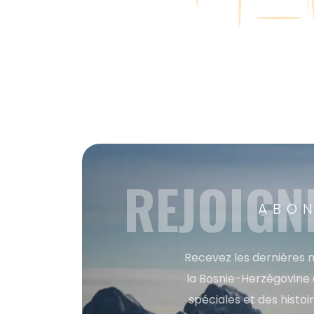
REJOIGN
ABON
Recevez les dernières m
la Bosnie-Herzégovine 
spéciales et des histoi