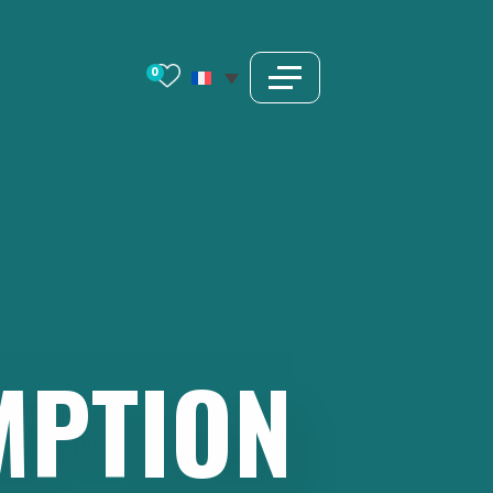
0
MPTION