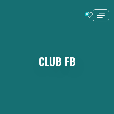
Aller
au
0
contenu
CLUB
FB