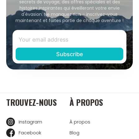
secrets de voyage, des offres spéciales et des
histoires inspirantes qui éveilleront votre envie
d'évasion. Ne manquez rien – inscrivez-vous
maintenant et faites partie de chaque aventure !
TROUVEZ-NOUS
À PROPOS
Instagram
À propos
Facebook
Blog