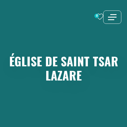
Aller
au
0
contenu
ÉGLISE
DE
SAINT
TSAR
LAZARE