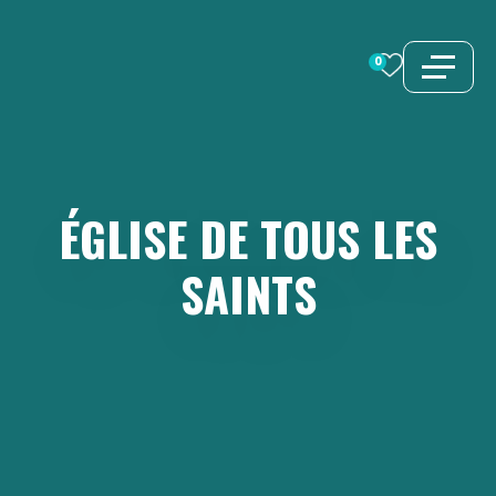
Aller
au
0
contenu
ÉGLISE
DE
TOUS
LES
SAINTS