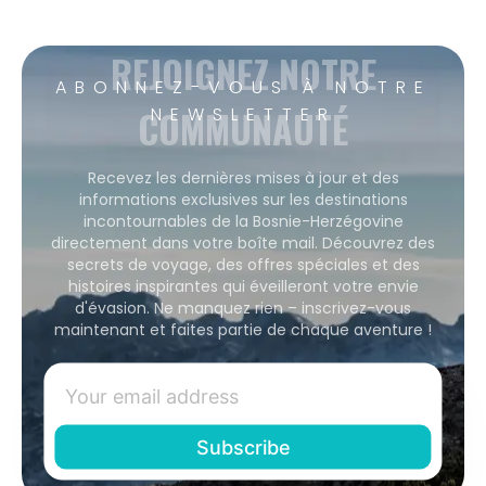
REJOIGNEZ NOTRE
ABONNEZ-VOUS À NOTRE
COMMUNAUTÉ
NEWSLETTER
Recevez les dernières mises à jour et des
informations exclusives sur les destinations
incontournables de la Bosnie-Herzégovine
directement dans votre boîte mail. Découvrez des
secrets de voyage, des offres spéciales et des
histoires inspirantes qui éveilleront votre envie
d'évasion. Ne manquez rien – inscrivez-vous
maintenant et faites partie de chaque aventure !