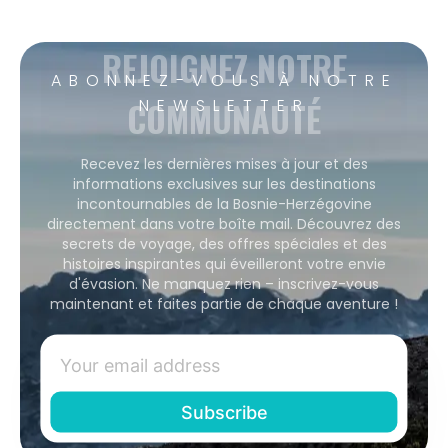
REJOIGNEZ NOTRE
ABONNEZ-VOUS À NOTRE
COMMUNAUTÉ
NEWSLETTER
Recevez les dernières mises à jour et des
informations exclusives sur les destinations
incontournables de la Bosnie-Herzégovine
directement dans votre boîte mail. Découvrez des
secrets de voyage, des offres spéciales et des
histoires inspirantes qui éveilleront votre envie
d'évasion. Ne manquez rien – inscrivez-vous
maintenant et faites partie de chaque aventure !