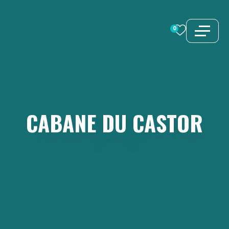
Aller
au
0
contenu
CABANE
DU
CASTOR