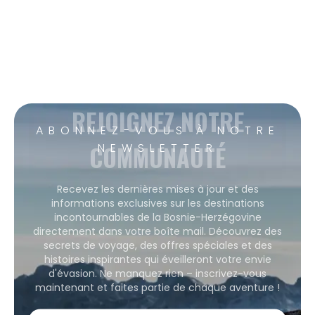
REJOIGNEZ NOTRE
ABONNEZ-VOUS À NOTRE
COMMUNAUTÉ
NEWSLETTER
Recevez les dernières mises à jour et des
informations exclusives sur les destinations
incontournables de la Bosnie-Herzégovine
directement dans votre boîte mail. Découvrez des
secrets de voyage, des offres spéciales et des
histoires inspirantes qui éveilleront votre envie
d'évasion. Ne manquez rien – inscrivez-vous
maintenant et faites partie de chaque aventure !