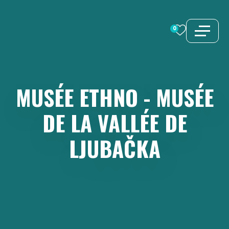
Aller
au
0
contenu
MUSÉE
ETHNO
-
MUSÉE
DE
LA
VALLÉE
DE
LJUBAČKA