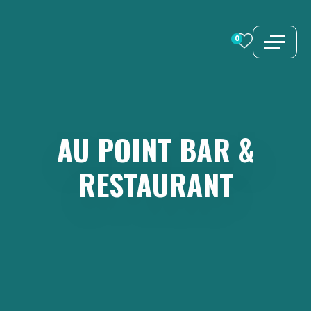
Aller
au
0
contenu
AU
POINT
BAR
&
RESTAURANT