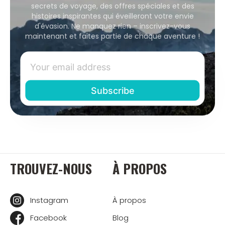
secrets de voyage, des offres spéciales et des
histoires inspirantes qui éveilleront votre envie
d'évasion. Ne manquez rien – inscrivez-vous
maintenant et faites partie de chaque aventure !
TROUVEZ-NOUS
À PROPOS
Instagram
À propos
Facebook
Blog