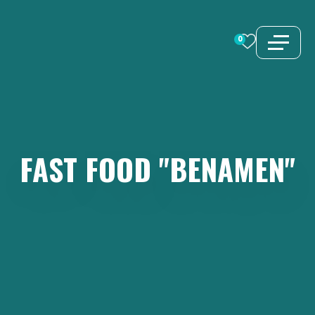
Aller
au
0
contenu
FAST
FOOD
"BENAMEN"