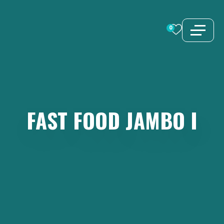
Aller
au
0
contenu
FAST
FOOD
JAMBO
I