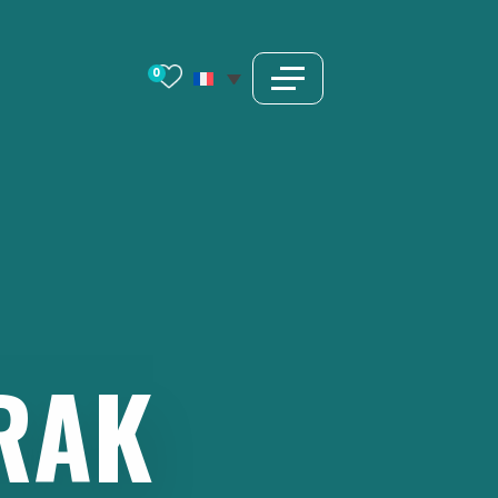
0
RAK