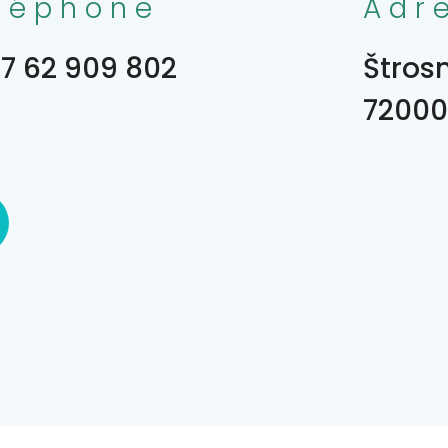
léphone
Adr
7 62 909 802
Štros
72000