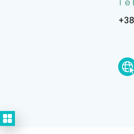
Té
+38