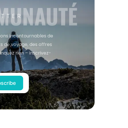
MMUNAUTÉ
ETTER
tions incontournables de
s de voyage, des offres
anquez rien – inscrivez-