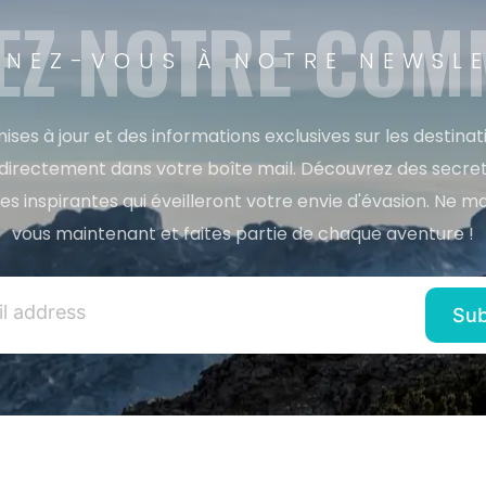
EZ NOTRE CO
NEZ-VOUS À NOTRE NEWSL
ises à jour et des informations exclusives sur les destina
directement dans votre boîte mail. Découvrez des secret
res inspirantes qui éveilleront votre envie d'évasion. Ne m
vous maintenant et faites partie de chaque aventure !