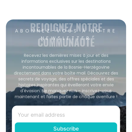
REJOIGNEZ NOTRE
ABONNEZ-VOUS À NOTRE
COMMUNAUTÉ
NEWSLETTER
Recevez les dernières mises à jour et des
informations exclusives sur les destinations
incontournables de la Bosnie-Herzégovine
directement dans votre boîte mail. Découvrez des
secrets de voyage, des offres spéciales et des
histoires inspirantes qui éveilleront votre envie
d'évasion. Ne manquez rien – inscrivez-vous
maintenant et faites partie de chaque aventure !