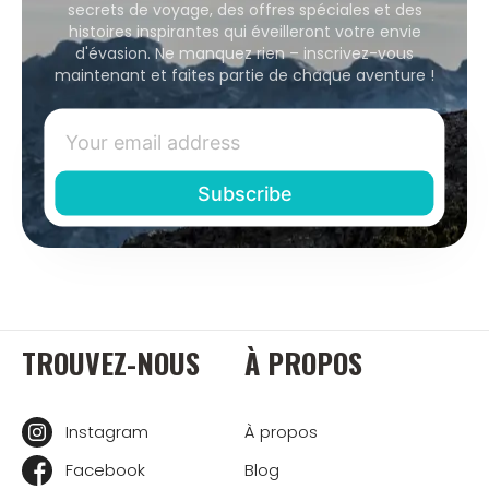
secrets de voyage, des offres spéciales et des
histoires inspirantes qui éveilleront votre envie
d'évasion. Ne manquez rien – inscrivez-vous
maintenant et faites partie de chaque aventure !
TROUVEZ-NOUS
À PROPOS
Instagram
À propos
Facebook
Blog