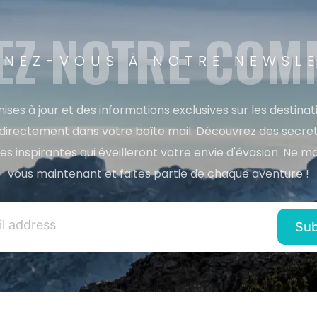
EZ NOTRE CO
NEZ-VOUS À NOTRE NEWSL
ises à jour et des informations exclusives sur les destina
directement dans votre boîte mail. Découvrez des secret
res inspirantes qui éveilleront votre envie d'évasion. Ne m
vous maintenant et faites partie de chaque aventure !