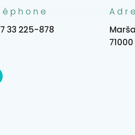
léphone
Adr
7 33 225-878
Maršal
71000