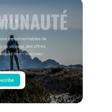
MMUNAUTÉ
ETTER
tions incontournables de
s de voyage, des offres
anquez rien – inscrivez-