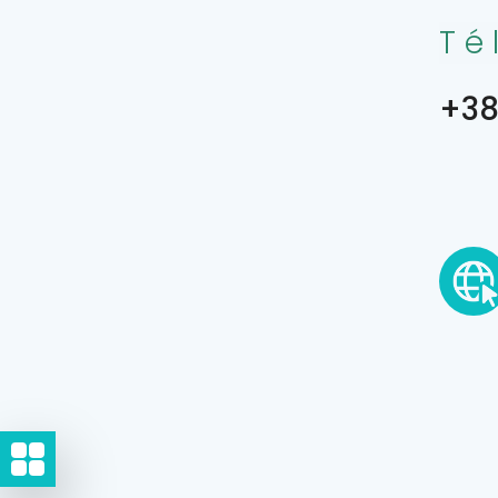
Té
+38