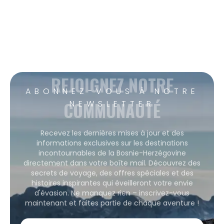
REJOIGNEZ NOTRE
ABONNEZ-VOUS À NOTRE
COMMUNAUTÉ
NEWSLETTER
Recevez les dernières mises à jour et des
informations exclusives sur les destinations
incontournables de la Bosnie-Herzégovine
directement dans votre boîte mail. Découvrez des
secrets de voyage, des offres spéciales et des
histoires inspirantes qui éveilleront votre envie
d'évasion. Ne manquez rien – inscrivez-vous
maintenant et faites partie de chaque aventure !