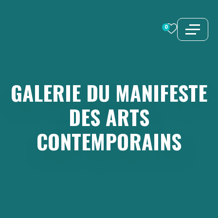
Aller
au
0
contenu
GALERIE
DU
MANIFESTE
DES
ARTS
CONTEMPORAINS