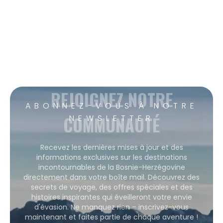
REJOIGNEZ NOTRE
ABONNEZ-VOUS À NOTRE
COMMUNAUTÉ
NEWSLETTER
Recevez les dernières mises à jour et des
informations exclusives sur les destinations
incontournables de la Bosnie-Herzégovine
directement dans votre boîte mail. Découvrez des
secrets de voyage, des offres spéciales et des
histoires inspirantes qui éveilleront votre envie
d'évasion. Ne manquez rien – inscrivez-vous
maintenant et faites partie de chaque aventure !