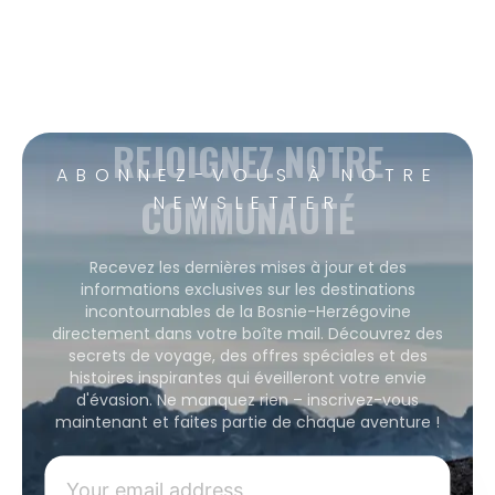
REJOIGNEZ NOTRE
ABONNEZ-VOUS À NOTRE
COMMUNAUTÉ
NEWSLETTER
Recevez les dernières mises à jour et des
informations exclusives sur les destinations
incontournables de la Bosnie-Herzégovine
directement dans votre boîte mail. Découvrez des
secrets de voyage, des offres spéciales et des
histoires inspirantes qui éveilleront votre envie
d'évasion. Ne manquez rien – inscrivez-vous
maintenant et faites partie de chaque aventure !