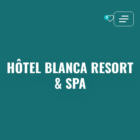
Aller
au
0
contenu
HÔTEL
BLANCA
RESORT
&
SPA