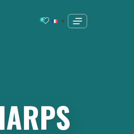
0
HARPS