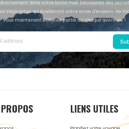
directement dans votre boîte mail. Découvrez des secret
res inspirantes qui éveilleront votre envie d'évasion. Ne m
vous maintenant et faites partie de chaque aventure !
 PROPOS
LIENS UTILES
propos
Planifiez votre voyage