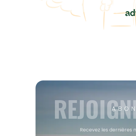
REJOIGN
ABON
Recevez les dernières m