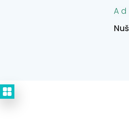
Ad
Nuš