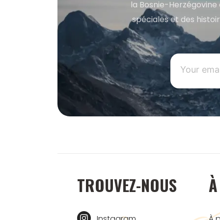
la Bosnie-Herzégovine 
spéciales et des histoi
TROUVEZ-NOUS
À
Instagram
À 