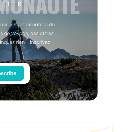
MMUNAUTÉ
ETTER
tions incontournables de
s de voyage, des offres
anquez rien – inscrivez-