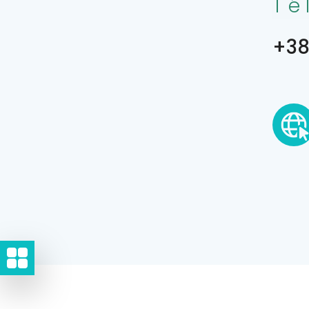
Té
+38