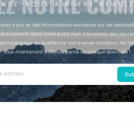
EZ NOTRE CO
NEZ-VOUS À NOTRE NEWSL
ises à jour et des informations exclusives sur les destina
directement dans votre boîte mail. Découvrez des secret
res inspirantes qui éveilleront votre envie d'évasion. Ne m
vous maintenant et faites partie de chaque aventure !