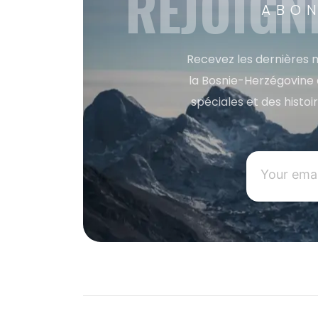
REJOIGN
ABON
Recevez les dernières m
la Bosnie-Herzégovine 
spéciales et des histoi