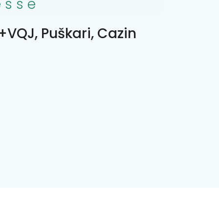
esse
VQJ, Puškari, Cazin