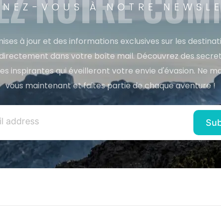
EZ NOTRE CO
NEZ-VOUS À NOTRE NEWSL
ises à jour et des informations exclusives sur les destina
directement dans votre boîte mail. Découvrez des secret
res inspirantes qui éveilleront votre envie d'évasion. Ne m
vous maintenant et faites partie de chaque aventure !