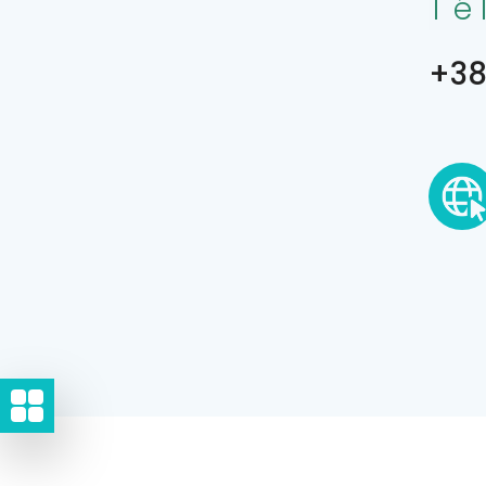
Té
+38