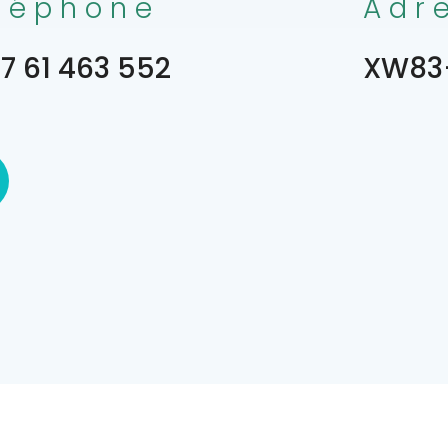
léphone
Adr
7 61 463 552
XW83+