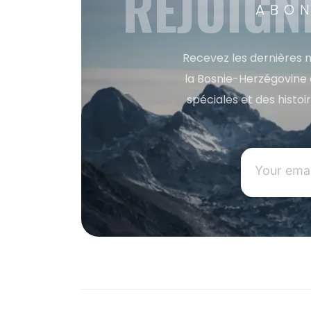
REJOIGN
ABON
Recevez les dernières m
la Bosnie-Herzégovine 
spéciales et des histoi