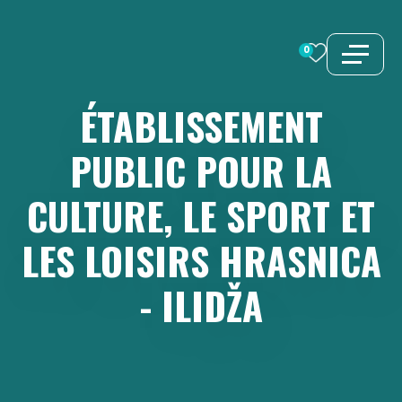
Aller
au
0
contenu
ÉTABLISSEMENT
PUBLIC
POUR
LA
CULTURE,
LE
SPORT
ET
LES
LOISIRS
HRASNICA
-
ILIDŽA