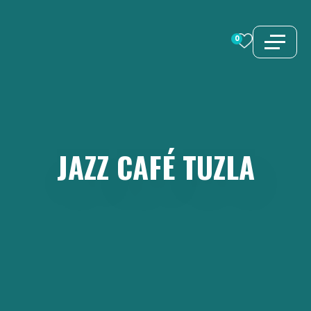
Aller
au
0
contenu
JAZZ
CAFÉ
TUZLA