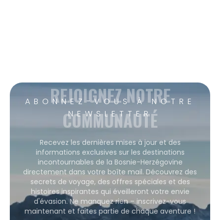
REJOIGNEZ NOTRE
ABONNEZ-VOUS À NOTRE
COMMUNAUTÉ
NEWSLETTER
Recevez les dernières mises à jour et des
informations exclusives sur les destinations
incontournables de la Bosnie-Herzégovine
directement dans votre boîte mail. Découvrez des
secrets de voyage, des offres spéciales et des
histoires inspirantes qui éveilleront votre envie
d'évasion. Ne manquez rien – inscrivez-vous
maintenant et faites partie de chaque aventure !